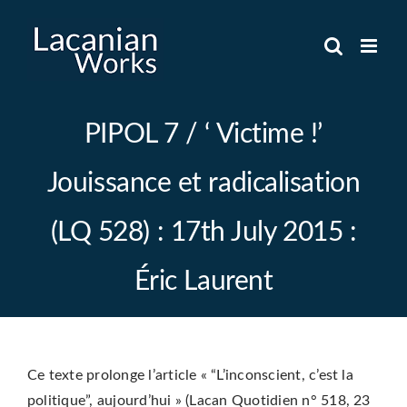
Skip
to
content
PIPOL 7 / ‘ Victime !’
Jouissance et radicalisation
(LQ 528) : 17th July 2015 :
Éric Laurent
Ce texte prolonge l’article « “L’inconscient, c’est la
politique”, aujourd’hui » (Lacan Quotidien n° 518, 23