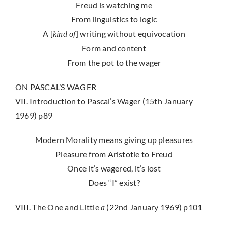
Freud is watching me
From linguistics to logic
A [
] writing without equivocation
kind of
Form and content
From the pot to the wager
ON PASCAL’S WAGER
VII. Introduction to Pascal’s Wager (15th January
1969) p89
Modern Morality means giving up pleasures
Pleasure from Aristotle to Freud
Once it’s wagered, it’s lost
Does “I” exist?
VIII. The One and Little
(22nd January 1969) p101
a