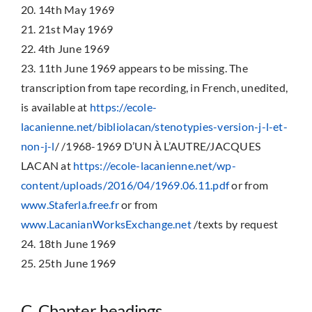
20. 14th May 1969
21. 21st May 1969
22. 4th June 1969
23. 11th June 1969 appears to be missing. The
transcription from tape recording, in French, unedited,
is available at
https://ecole-
lacanienne.net/bibliolacan/stenotypies-version-j-l-et-
non-j-l
/ /1968-1969 D’UN À L’AUTRE/JACQUES
LACAN at
https://ecole-lacanienne.net/wp-
content/uploads/2016/04/1969.06.11.pdf
or from
www.Staferla.free.fr
or from
www.LacanianWorksExchange.net
/texts by request
24. 18th June 1969
25. 25th June 1969
C. Chapter headings