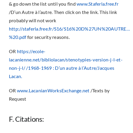
& go down the list until you find
www.Staferla.free.fr
/D’un Autre à l’autre. Then click on the link. This link
probably will not work
http://staferla.free.fr/S16/S16%20D%27UN%20AUTRE…
%20.pdf
for security reasons.
OR
https://ecole-
lacanienne.net/bibliolacan/stenotypies-version-j-l-et-
non-j-l/ /1968-1969 : D’un autre à l’Autre/Jacques
Lacan.
OR
www.LacanianWorksExchange.net
/Texts by
Request
F. Citations: