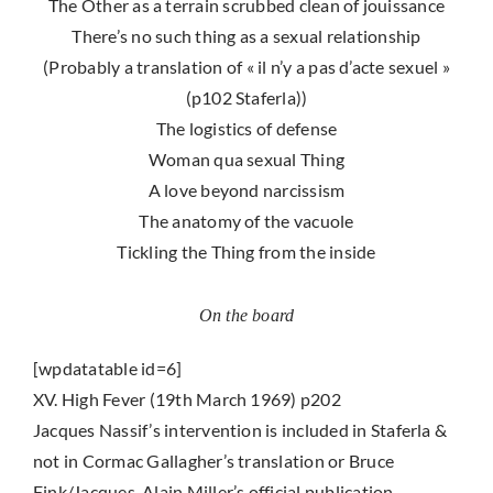
The Other as a terrain scrubbed clean of jouissance
There’s no such thing as a sexual relationship
(Probably a translation of « il n’y a pas d’acte sexuel »
(p102 Staferla))
The logistics of defense
Woman qua sexual Thing
A love beyond narcissism
The anatomy of the vacuole
Tickling the Thing from the inside
On the board
[wpdatatable id=6]
XV. High Fever (19th March 1969) p202
Jacques Nassif’s intervention is included in Staferla &
not in Cormac Gallagher’s translation or Bruce
Fink/Jacques-Alain Miller’s official publication.