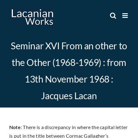
Skip
to
content
Seminar XVI From an other to
the Other (1968-1969) : from
13th November 1968 :
Jacques Lacan
Note
: There is a discrepancy in where the capital letter
is put in the title between Cormac Gallagher’s