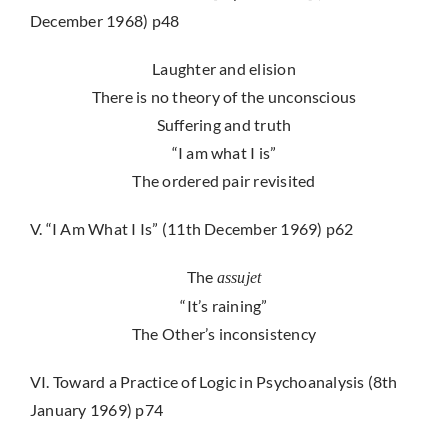
December 1968) p48
Laughter and elision
There is no theory of the unconscious
Suffering and truth
“I am what I is”
The ordered pair revisited
V. “I Am What I Is” (11th December 1969) p62
The
assujet
“It’s raining”
The Other’s inconsistency
VI. Toward a Practice of Logic in Psychoanalysis (8th
January 1969) p74