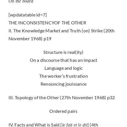
On the board
[wpdatatable id=7]
THE INCONSISTENCYOF THE OTHER
II. The Knowledge Market and Truth (on) Strike (20th
November 1968) p19
Structure is real(ity)
On a discourse that has an impact
Language and logic
The worker’s frustration
Renouncing jouissance
III. Topology of the Other (27th November 1968) p32
Ordered pairs
IV. Facts and What is Said [
] (4th
le fait et le dit